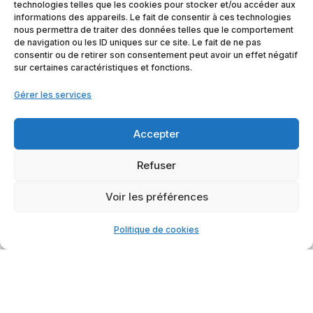
technologies telles que les cookies pour stocker et/ou accéder aux
situation de vulnérabilité. *
informations des appareils. Le fait de consentir à ces technologies
nous permettra de traiter des données telles que le comportement
*Nous continuons bien évidemment à accompagner
de navigation ou les ID uniques sur ce site. Le fait de ne pas
tout type de public en fragilité, en veillant à ce que
consentir ou de retirer son consentement peut avoir un effet négatif
nos initiatives demeurent inclusives et adaptées aux
sur certaines caractéristiques et fonctions.
besoins de chacun.
Gérer les services
Accepter
Refuser
Voir les préférences
Politique de cookies