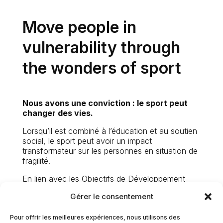
Move people in
vulnerability through
the wonders of sport
Nous avons une conviction : le sport peut
changer des vies.
Lorsqu’il est combiné à l’éducation et au soutien
social, le sport peut avoir un impact
transformateur sur les personnes en situation de
fragilité.
En lien avec les Objectifs de Développement
Durable (ODD), nos trois axes prioritaires pour
Gérer le consentement
les années à venir se concentrent sur l’inclusion
des jeunes, l’autonomisation des filles et des
Pour offrir les meilleures expériences, nous utilisons des
femmes, ainsi que sur la santé des personnes en