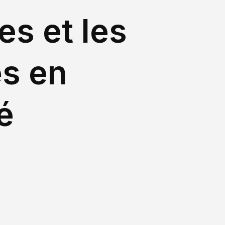
les et les
s en
té