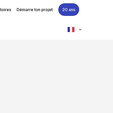
toires
Démarre ton projet
20 ans