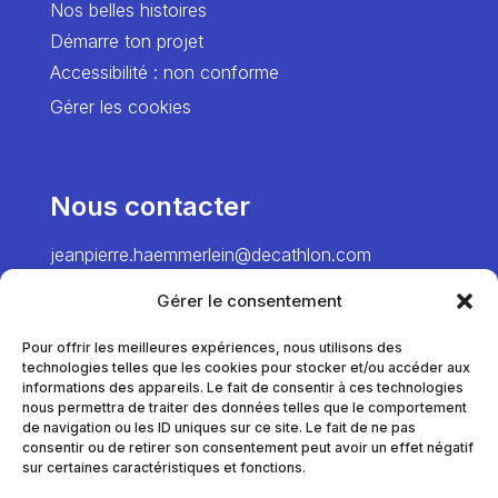
Nos belles histoires
Démarre ton projet
Accessibilité : non conforme
Gérer les cookies
Nous contacter
jeanpierre.haemmerlein@decathlon.com
→ Director
Gérer le consentement
chiawei.hsiao@decathlon.com → Project
Manager – Europe
Pour offrir les meilleures expériences, nous utilisons des
technologies telles que les cookies pour stocker et/ou accéder aux
marie.pinel@decathlon.com
informations des appareils. Le fait de consentir à ces technologies
→ Project Manager – France
nous permettra de traiter des données telles que le comportement
de navigation ou les ID uniques sur ce site. Le fait de ne pas
consentir ou de retirer son consentement peut avoir un effet négatif
sur certaines caractéristiques et fonctions.
thomas.dumortier@decathlon.com