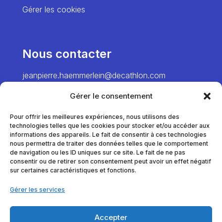
Gérer les cookies
Nous contacter
jeanpierre.haemmerlein@decathlon.com
→ Director
Gérer le consentement
chiawei.hsiao@decathlon.com → Project
Manager – Europe
Pour offrir les meilleures expériences, nous utilisons des
technologies telles que les cookies pour stocker et/ou accéder aux
marie.pinel@decathlon.com
informations des appareils. Le fait de consentir à ces technologies
→ Project Manager – France
nous permettra de traiter des données telles que le comportement
de navigation ou les ID uniques sur ce site. Le fait de ne pas
consentir ou de retirer son consentement peut avoir un effet négatif
sur certaines caractéristiques et fonctions.
thomas.dumortier@decathlon.com
→ Project Manager – France
Gérer les services
anna.veracx@decathlon.com
→ Project Manager – International
Accepter