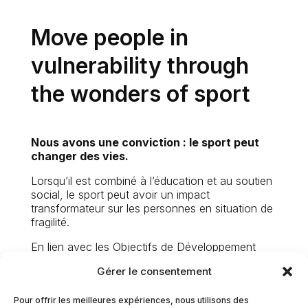
Move people in
vulnerability through
the wonders of sport
Nous avons une conviction : le sport peut
changer des vies.
Lorsqu’il est combiné à l’éducation et au soutien
social, le sport peut avoir un impact
transformateur sur les personnes en situation de
fragilité.
En lien avec les Objectifs de Développement
Durable (ODD), nos trois axes prioritaires pour
Gérer le consentement
les années à venir se concentrent sur l’inclusion
des jeunes, l’autonomisation des filles et des
Pour offrir les meilleures expériences, nous utilisons des
femmes, ainsi que sur la santé des personnes en