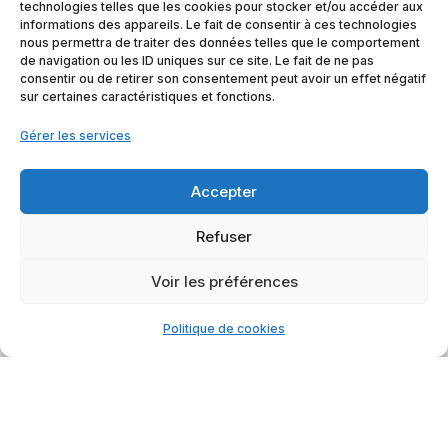
technologies telles que les cookies pour stocker et/ou accéder aux
situation de vulnérabilité. *
informations des appareils. Le fait de consentir à ces technologies
nous permettra de traiter des données telles que le comportement
*Nous continuons bien évidemment à accompagner
de navigation ou les ID uniques sur ce site. Le fait de ne pas
tout type de public en fragilité, en veillant à ce que
consentir ou de retirer son consentement peut avoir un effet négatif
nos initiatives demeurent inclusives et adaptées aux
sur certaines caractéristiques et fonctions.
besoins de chacun.
Gérer les services
Accepter
Refuser
Voir les préférences
Politique de cookies