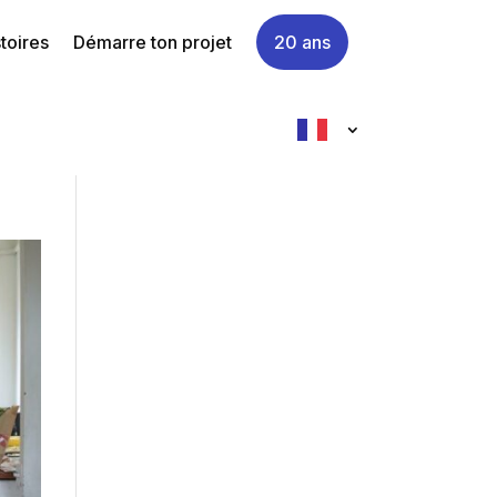
toires
Démarre ton projet
20 ans