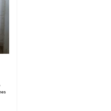
e
unes