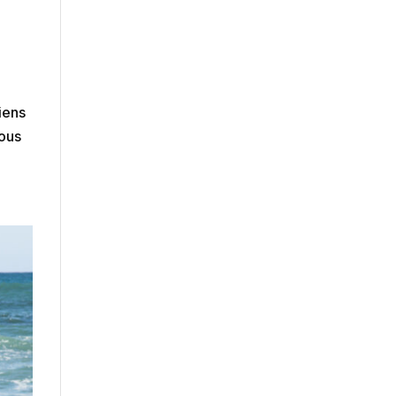
iens
Nous