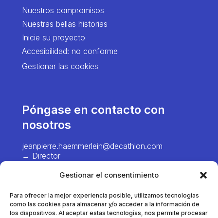
Nuestros compromisos
Nuestras bellas historias
Inicie su proyecto
Accesibilidad: no conforme
Gestionar las cookies
Póngase en contacto con
nosotros
jeanpierre.haemmerlein@decathlon.com
→ Director
chiawei.hsiao@decathlon.com → Project
Gestionar el consentimiento
Manager – Europe
Para ofrecer la mejor experiencia posible, utilizamos tecnologías
marie.pinel@decathlon.com
como las cookies para almacenar y/o acceder a la información de
→ Gestor de proyectos - Francia
los dispositivos. Al aceptar estas tecnologías, nos permite procesar