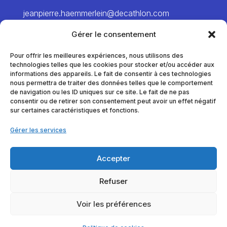
jeanpierre.haemmerlein@decathlon.com
→ Director
Gérer le consentement
chiawei.hsiao@decathlon.com → Project
Manager – Europe
Pour offrir les meilleures expériences, nous utilisons des
technologies telles que les cookies pour stocker et/ou accéder aux
marie.pinel@decathlon.com
informations des appareils. Le fait de consentir à ces technologies
→ Project Manager – France
nous permettra de traiter des données telles que le comportement
de navigation ou les ID uniques sur ce site. Le fait de ne pas
consentir ou de retirer son consentement peut avoir un effet négatif
sur certaines caractéristiques et fonctions.
thomas.dumortier@decathlon.com
→ Project Manager – France
Gérer les services
anna.veracx@decathlon.com
→ Project Manager – International
Accepter
alexia.vanlaere@decathlon.com
Refuser
→ Project Manager – America / Asia / Africa
Voir les préférences