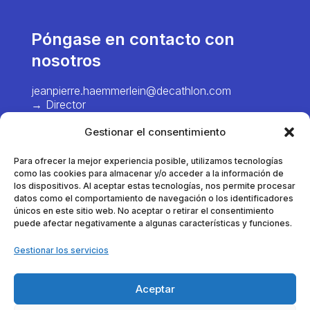
Póngase en contacto con
nosotros
jeanpierre.haemmerlein@decathlon.com
→ Director
chiawei.hsiao@decathlon.com → Project
Gestionar el consentimiento
Manager – Europe
Para ofrecer la mejor experiencia posible, utilizamos tecnologías
marie.pinel@decathlon.com
como las cookies para almacenar y/o acceder a la información de
→ Gestor de proyectos - Francia
los dispositivos. Al aceptar estas tecnologías, nos permite procesar
datos como el comportamiento de navegación o los identificadores
únicos en este sitio web. No aceptar o retirar el consentimiento
puede afectar negativamente a algunas características y funciones.
thomas.dumortier@decathlon.com
→ Gestor de proyectos - Francia
Gestionar los servicios
anna.veracx@decathlon.com
→ Gestor de proyectos - Internacional
Aceptar