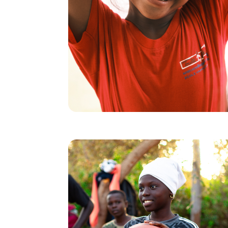
procedentes de entornos desfavorecidos a
alcanzar un alto nivel educativo.
Tina Kieffer, periodista francesa, es la
fundadora de esta escuela que está
"El nivel de educación de
cambiando vidas.
las niñas es un signo del grado de libertad y
democracia de un país.
Pisey, empleado de Decathlon, y Anne-
Céline, antigua compañera de equipo que
ahora trabaja en Happy Chandara, están
detrás de este proyecto con convicción y
pasión.
1000 Estrellas: un balón para
ayudar a Senegal a soñar a lo
grande
Ofrecer un balón de baloncesto a 1.000 niñas
de Senegal no es sólo darles un objeto, es
darles una oportunidad: la oportunidad de
jugar, de expresarse y de ganar confianza en
sí mismas. Además de las sesiones de