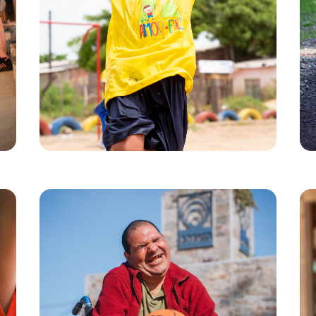
iniciativa ha distribuido más de 1.000 artículos de
material deportivo y ha organizado más de cien
sesiones deportivas para niños y jóvenes del
poblado chabolista.
Los empleados de Decathlon se comprometen a
transmitir su pasión por el deporte y a reforzar la
cohesión de la comunidad ofreciendo a los
jóvenes momentos de alegría.
La sonrisa de este niño lo dice todo.
Jugar juntos hacia la amistad
en España
Desde 2014, la relación entre la asociación
Apanid y los equipos de Decathlon Madrid es
una aventura humana a largo plazo. Cada mes,
más de 600 personas con discapacidad
descubren un nuevo deporte en un espíritu