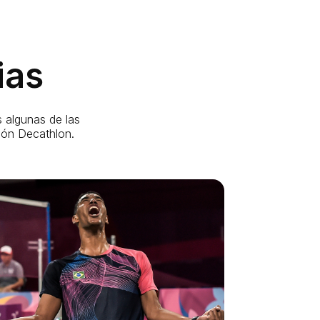
ias
 algunas de las
ción Decathlon.
Miratus: de la favela a los
Juegos Olímpicos de Brasil
Ygor creció en la favela Chacrinha de Río, un barrio
marcado por la violencia y la falta de perspectivas de
futuro.
Fue en el tejado de su casa donde descubrió el
bádminton, gracias a su padre Sebastiao. A Sebastiao
no tardó en ocurrírsele la idea de crear una academia de
bádminton en el corazón de la favela, para dar a los
jóvenes de la zona la oportunidad de soñar más lejos. En