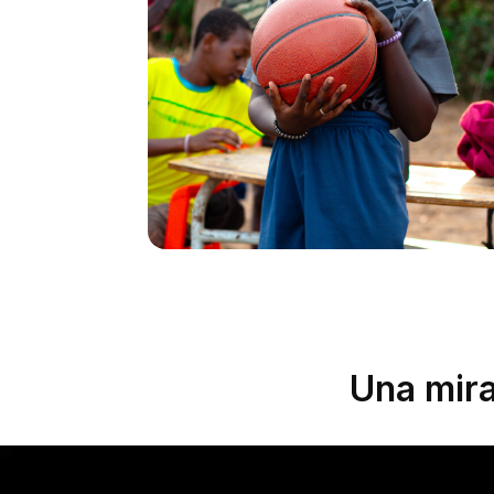
baloncesto, las niñas participan en talleres
sobre liderazgo femenino y salud sexual y
reproductiva.
Syra Sylla, fundadora de Dakar Hoops y
Ladies & Basketball, está detrás del proyecto:
"Ofrecerles un balón significa darles la
posibilidad de entrenarse libremente y ser más
independientes. Este simple balón puede ser el
comienzo de una maravillosa aventura para
cada una de estas niñas. Démosles los medios
para soñar a lo grande y dejar que brille el
potencial que se esconde en cada una de ellas".
Una mira