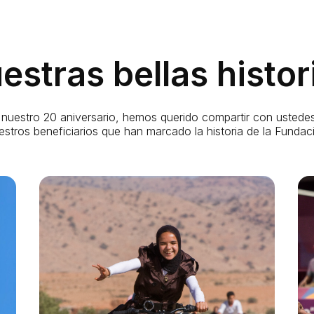
estras bellas histor
nuestro 20 aniversario, hemos querido compartir con ustedes
uestros beneficiarios que han marcado la historia de la Funda
Un vélo pour elles: la bicicleta
hacia el futuro en Marruecos
Hoy, Loubna es profesora de francés en Tiznit, su
ciudad natal en el sur de Marruecos. Licenciada y
apasionada del francés, transmite a los demás lo que ha
aprendido.
En esta foto, tiene 15 años y, para ir a la escuela, tiene
que caminar casi 2 horas todos los días. Muchas niñas
de su pueblo abandonan la escuela.
Pero en 2006, Loubna fue una de las 200 niñas que