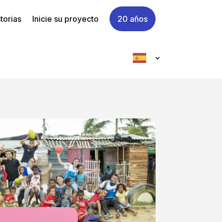
torias
Inicie su proyecto
20 años