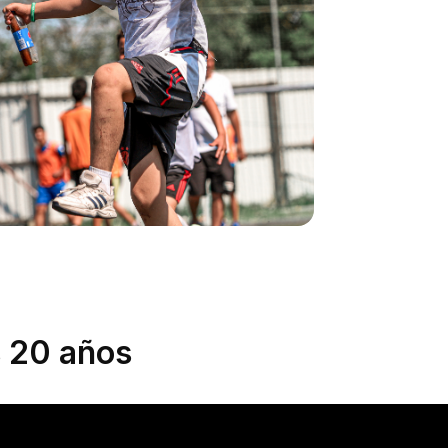
fútbol le ofrece estabilidad, normalidad y, sobre todo,
pertenencia. Para sus padres, verle florecer en este
entorno es un verdadero alivio.
En 2024, la Liga Käfig -el mayor proyecto futbolístico
intercultural de Viena- atrajo a más de 10.000
participantes. Con 600 sesiones de entrenamiento y 13
torneos organizados en 18 parques, este proyecto
promueve la igualdad y la convivencia junto a los
equipos de Decathlon Austria.
s 20 años