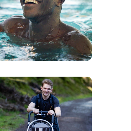
meterse en el agua. Aprender a nadar, poco a
poco, y recuperar la confianza en sí mismo.
Cada año, este programa apoya a 70
menores no acompañados en sus
actividades deportivas. Para ellos, el deporte
se convierte en una palanca de integración,
una forma de establecer vínculos y encontrar
su lugar. Hoy, Saidou mira hacia el futuro.
Sueña con ser socorrista. Avanza impulsado
por un simple deseo: ayudar a los demás.
Unidos por las montañas en
Polonia
Szymon tiene 11 años y padece distrofia
muscular. Ese día escaló una montaña por
Unidos
primera vez, gracias a la organización
. Detrás de él, Mateusz, un
por las Montañas
estudiante de fisioterapia de Wrocław,