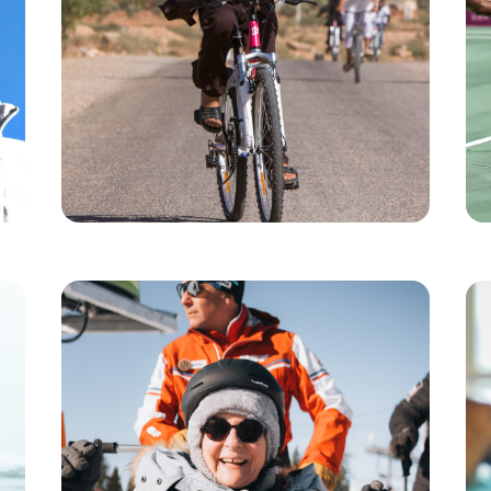
Una bici
recibieron una bicicleta gracias al programa
de la asociación Juste pour Eux y la
para ellas
Fundación Decathlon. Más que un objeto, la bicicleta le
abrió las puertas de la escuela, de la libertad y de un
futuro. Loubna puede continuar sus estudios, y la tasa
de éxito en el bachillerato de las chicas que han recibido
una bicicleta es 3 veces superior a la media nacional.
El impacto de esta iniciativa fue tal que el Ministerio de
Educación marroquí decidió, a su vez, distribuir 1,5
millones de bicicletas entre los niños de las zonas
rurales del país.
Una bicicleta puede cambiarte la vida.
Handiskiing: la montaña como
fuente de libertad en Francia
Béatrice Hess ha hecho de su vida una lucha. Nacida
con una discapacidad grave, se ha convertido en una
leyenda del deporte paralímpico, ganando 26 medallas y
desafiando todos los pronósticos. Miembro comprometido
de la junta de la Fundación Decathlon desde su
creación, Béatrice se enamoró recientemente del proyecto