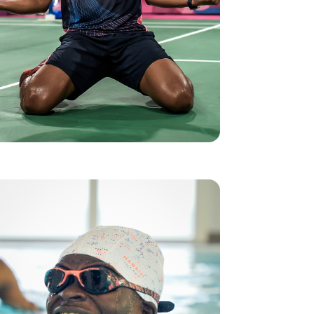
2007 comenzó la aventura de Miratus, con el apoyo de
la Fundación Decathlon.
Diez años más tarde, Ygor se convirtió en el primer
brasileño de la historia en participar en los Juegos
Olímpicos de bádminton, en su propio país, en Río.
Miratus no es sólo deporte. Es un impulso para la
esperanza, un trampolín hacia un futuro más justo
para los jóvenes de las favelas. Desde entonces, más de
500 jóvenes han encontrado un lugar donde superarse,
construirse y creer en sí mismos.
Descubrir e integrarse en una
tierra extranjera en Francia
Saidou salió solo de Guinea. Como muchos
otros jóvenes que llegan a Francia por mar,
guarda vivos recuerdos de una travesía
memorable.
dirigido desde 2021
Tierra y Mar
Gracias a la
por los equipos del Centro WaterSport
Decathlon de Hendaya, ha podido volver a