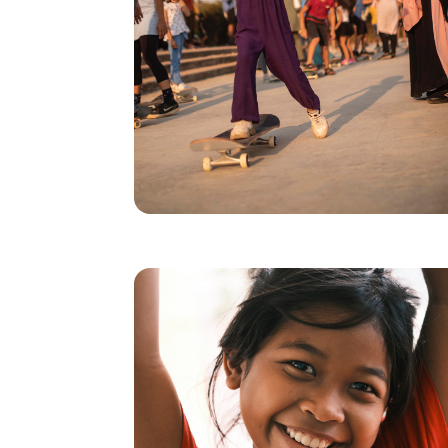
descampado en un lugar donde la gente pueda
compartir sus experiencias, aportar esperanza y
promover la inclusión. Independientemente de
su origen, sexo o religión, estos jóvenes se
reúnen para aprender a patinar.
Mike, un profesor apasionado, da clases a niños
palestinos y sirios en el cercano campo de
"El monopatín me ha cambiado la vida.
refugiados.
Cuando patinas sólo quieres divertirte, no piensas
Este lugar les va a cambiar la
en cosas negativas.
vida".
Todos a la escuela: libertad
para las niñas en Camboya
En Phnom Penh, el equipo de Decathlon
colabora con la escuela Happy Chandara para
utilizar el deporte como medio de empoderar
a las niñas.
En 2021, gracias al apoyo de la Fundación
Decathlon, se ha construido un campo de
deportes en pleno centro de la escuela, lo
que ha ayudado a no menos de 1.700 niñas