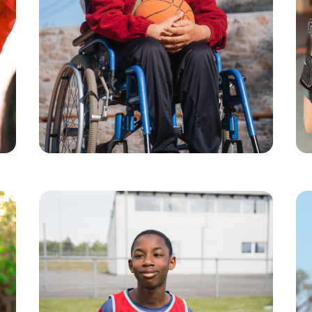
de alegría, intercambio y risas. Gracias al
material donado y a la presencia leal de los
voluntarios de Decathlon, el deporte se
convierte en un lenguaje de amistad y
cohesión social. Manolo descubrió el fútbol a
los 75 años, mientras que Ramón, de 41,
comparte su afición por la actividad física:
"Me lo paso muy bien haciendo deporte cuando
vienen los voluntarios de Decathlon, sobre todo
cuando jugamos al baloncesto".
Juega al Diff: encuentra tu
equipo en Suiza
Sadou, de 11 años, se siente diferente por su
discapacidad. Pero hace seis meses, todo
cambió. Se unió a un equipo de fútbol
adaptado, gracias a Procap, la mayor
organización de autoayuda para personas
discapacitadas de Suiza. Ahora, cada