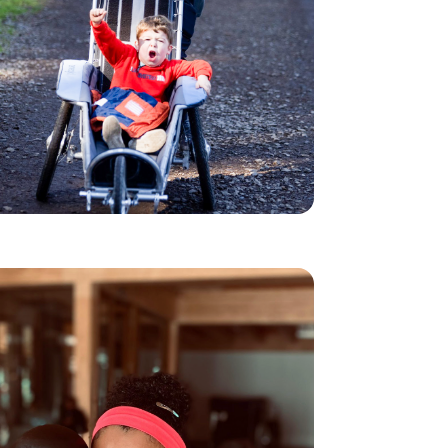
empujaba su silla de ruedas. Es uno de los
400 voluntarios del programa, que creen que
la naturaleza no debe excluir a nadie.
Entre ellos están los empleados de Decathlon
Polonia, que se han unido a la aventura para
permitir que casi 500 personas con
discapacidad descubran las montañas. Cada
salida es una aventura colectiva, posible
gracias a la idea de que todo el mundo
merece alcanzar la cima, a su manera.
Boxeo y confianza gracias a
Sport2Be en Bélgica
Una academia de boxeo mixto, gratuita y accesible a
todos: ése es el reto asumido por la asociación Sport2Be,
que trabaja en los barrios de Bruselas para favorecer la
integración social y profesional de los jóvenes.
Mariah descubrió el proyecto a través de un folleto