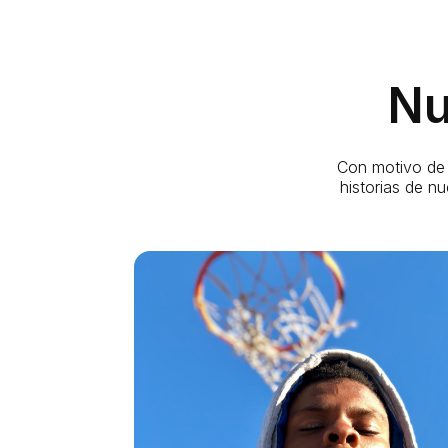
Nu
Con motivo de 
historias de n
Un globo para la inclusión en Italia
Destiny, de Nigeria, sueña con jugar al
baloncesto. Durante mucho tiempo se entrenó
sin tener nunca la oportunidad de jugar un
partido oficial. Aunque nació en Italia, aquí se le
considera un extranjero.
Massimo Antonelli, antiguo jugador reconvertido
en entrenador, se negó a dejar a estos jóvenes
en la cuneta y fundó Tam Tam Basketball. Gracias