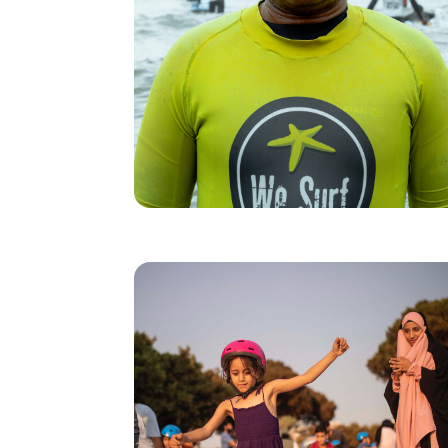
mejoró día a día.
Hasta la fecha, más de 530 personas de entre
6 y 65 años se han beneficiado de este
proyecto. En 2023, Micas alcanzará un nuevo
hito con sus primeras prácticas en Decathlon
Amadora, un gran paso hacia la integración
social y profesional.
Superarse, revelarse, incluirse. A través del
deporte.
Snoubar Skatepark: un espacio
para todos en el Líbano
El 4 de agosto de 2021, 1 año después de la
explosión que sacudió Beirut, verá la luz el
primer skatepark público, gracias a la implicación
Decathlon, la
de los equipos de skate de
Fundación Decathlon y la ONG Make Life Skate
Like. El objetivo es convertir un antiguo