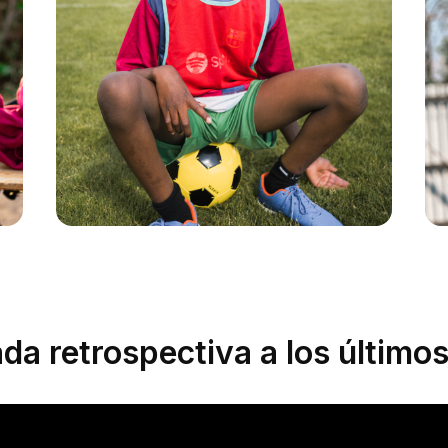
miércoles, comparte momentos de fútbol,
diversión y amistad con otros niños como él.
La sección de Neuchâtel cuenta con 70
jóvenes que participan en actividades como
fútbol, natación y baloncesto.
Adeline, que trabaja para Decathlon Suiza, es
una de las entrenadoras que les acompaña
cada semana. "Enseñar fútbol a niños con
discapacidad me da la oportunidad de
cuestionar lo que he aprendido y de vivir
momentos únicos de convivencia, llenos de
amor y amabilidad".
da retrospectiva a los último