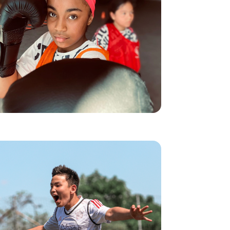
distribuido en la puerta de su escuela:
"Me enganché enseguida. Las clases de boxeo me
enseñaron que este deporte no es sólo fuerza: es técnica,
movimiento y, sobre todo, mente. Me ayudó mucho a
canalizar mi energía, a desahogarme y a ganar
confianza en mí misma". Hoy entrena con su hermano
y se siente más fuerte, tanto física como mentalmente.
Más de 1.000 jóvenes con dificultades han participado
ya en este programa. El deporte se utiliza como primer
paso hacia el empleo y la inclusión social.
Liga Käfig: deporte y
convivencia en Austria
A los 13 años, Mohamed Reza, refugiado afgano,
encontró en la Liga Käfig algo más que un campo de
juego: un refugio contra las incertidumbres del asilo. El