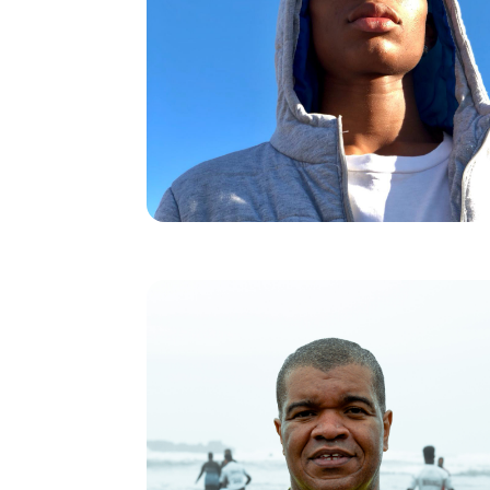
a la determinación del club, Destiny pudo por fin
ponerse la camiseta y saltar a la cancha. Destiny
tiene ahora 21 años y obtuvo la nacionalidad
italiana al cumplir los 18.
Gracias a este proyecto, más de 1.800 jóvenes
han tenido la oportunidad de encontrar su lugar,
construirse y desarrollar su potencial.
"La Fundación Decathlon fue la primera en creer
en nosotros. Nos dio una casa para crecer, vivir
y jugar". - Massimo Antonelli
De la discapacidad a la
inclusión socioprofesional en
Portugal
Desde 2022, los equipos de Decathlon
Lisboa trabajan para promover el acceso al
deporte de las personas con autismo. Micas,
uno de los beneficiarios, descubrió el crossfit
a los 47 años... y ese fue el punto de
inflexión. Se apasionó por este deporte y