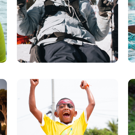
Handiski, una iniciativa que hace accesible la montaña
a las personas con discapacidad.
Gracias al compromiso de la estación de Morillon, en Alta
Saboya, las pistas han dejado de ser territorio prohibido.
El terreno, antaño sinónimo de obstáculos, es ahora un
patio de recreo y una fuente de maravillas para todos.
"Sentí que podía volar y tocar las copas de los abetos.
Nunca pensé que sería capaz de llegar tan alto y sentir
esa estimulante sensación".
Donatlón para decenas de
sonrisas en Colombia
Desde 2021, Decathlon Colombia, a través de su
programa Donathlon, ha estado transformando
vidas en La Bendición de Dios, un barrio muy
pobre de Barranquilla.
En colaboración con la Fundación Amor Fiel, la