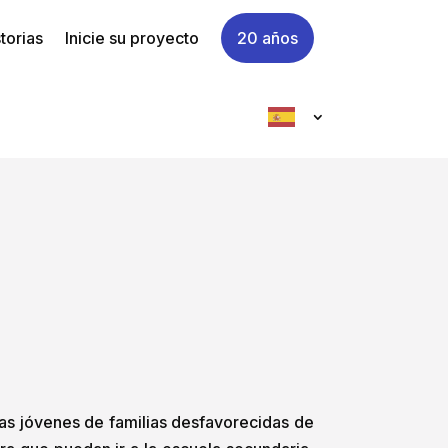
torias
Inicie su proyecto
20 años
las jóvenes de familias desfavorecidas de