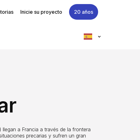
torias
Inicie su proyecto
20 años
ar
gan a Francia a través de la frontera
ituaciones precarias y sufren un gran