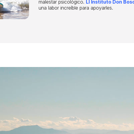
malestar psicológico.
L
l Instituto Don Bos
una labor increíble para apoyarles.