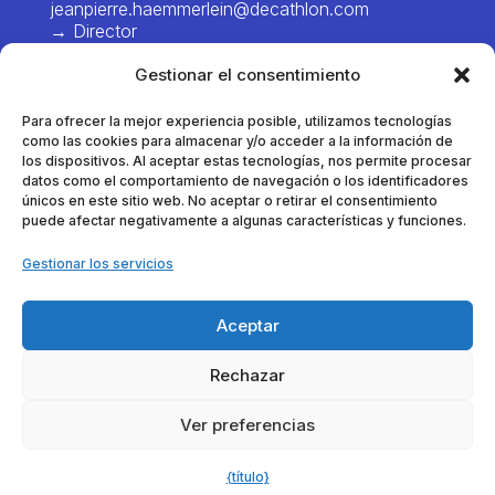
jeanpierre.haemmerlein@decathlon.com
→ Director
chiawei.hsiao@decathlon.com → Project
Gestionar el consentimiento
Manager – Europe
Para ofrecer la mejor experiencia posible, utilizamos tecnologías
marie.pinel@decathlon.com
como las cookies para almacenar y/o acceder a la información de
→ Gestor de proyectos - Francia
los dispositivos. Al aceptar estas tecnologías, nos permite procesar
datos como el comportamiento de navegación o los identificadores
únicos en este sitio web. No aceptar o retirar el consentimiento
puede afectar negativamente a algunas características y funciones.
thomas.dumortier@decathlon.com
→ Gestor de proyectos - Francia
Gestionar los servicios
anna.veracx@decathlon.com
→ Gestor de proyectos - Internacional
Aceptar
alexia.vanlaere@decathlon.com
Rechazar
→ Gestor de proyectos - América / Asia / África
Ver preferencias
{título}