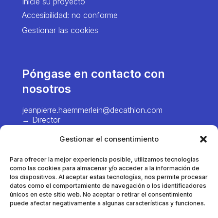
Inicie su proyecto
Accesibilidad: no conforme
Gestionar las cookies
Póngase en contacto con
nosotros
jeanpierre.haemmerlein@decathlon.com
→ Director
chiawei.hsiao@decathlon.com → Project
Gestionar el consentimiento
Manager – Europe
Para ofrecer la mejor experiencia posible, utilizamos tecnologías
marie.pinel@decathlon.com
como las cookies para almacenar y/o acceder a la información de
→ Gestor de proyectos - Francia
los dispositivos. Al aceptar estas tecnologías, nos permite procesar
datos como el comportamiento de navegación o los identificadores
únicos en este sitio web. No aceptar o retirar el consentimiento
puede afectar negativamente a algunas características y funciones.
thomas.dumortier@decathlon.com